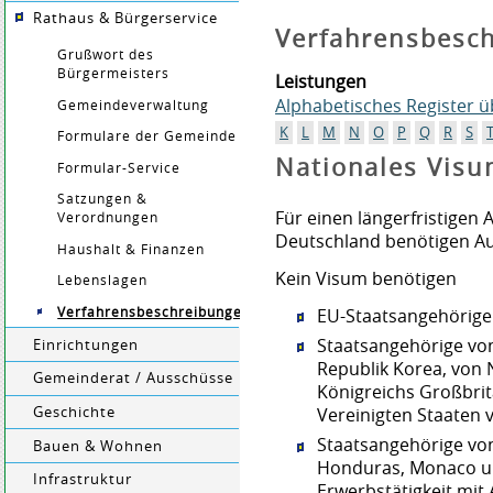
Rathaus & Bürgerservice
Verfahrensbesc
Grußwort des
Bürgermeisters
Leistungen
Alphabetisches Register 
Gemeindeverwaltung
K
L
M
N
O
P
Q
R
S
Formulare der Gemeinde
Nationales Vis
Formular-Service
Satzungen &
Für einen längerfristigen 
Verordnungen
Deutschland benötigen Au
Haushalt & Finanzen
Kein Visum benötigen
Lebenslagen
Verfahrensbeschreibungen
EU-Staatsangehörige
Staatsangehörige von 
Einrichtungen
Republik Korea, von 
Gemeinderat / Ausschüsse
Königreichs Großbri
Geschichte
Vereinigten Staaten 
Staatsangehörige von 
Bauen & Wohnen
Honduras, Monaco un
Infrastruktur
Erwerbstätigkeit mit