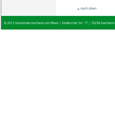
nach oben
© 2013 Gemeinde Hartheim am Rhein | Feldkircher Str. 17 | 79258 Hartheim |