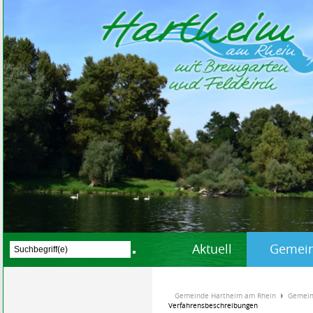
Aktuell
Gemein
Gemeinde Hartheim am Rhein
Gemein
Verfahrensbeschreibungen