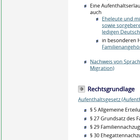
Eine Aufenthaltserla
auch
Eheleute und m
sowie sorgebere
ledigen Deutsc
in besonderen H
Familienangehö
Nachweis von Sprach
Migration)
Rechtsgrundlage
Aufenthaltsgesetz (Aufent
§ 5 Allgemeine Ertei
§ 27 Grundsatz des 
§ 29 Familiennachzu
§ 30 Ehegattennachz