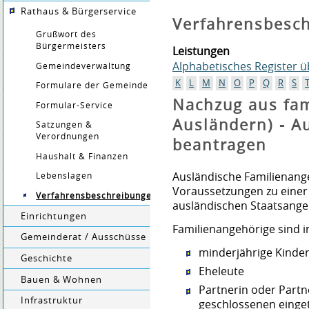
Rathaus & Bürgerservice
Verfahrensbesc
Grußwort des
Bürgermeisters
Leistungen
Alphabetisches Register 
Gemeindeverwaltung
K
L
M
N
O
P
Q
R
S
Formulare der Gemeinde
Nachzug aus fam
Formular-Service
Ausländern) - A
Satzungen &
Verordnungen
beantragen
Haushalt & Finanzen
Ausländische Familienan
Lebenslagen
Voraussetzungen zu einer
Verfahrensbeschreibungen
ausländischen Staatsange
Einrichtungen
Familienangehörige sind in
Gemeinderat / Ausschüsse
minderjährige Kinder
Geschichte
Eheleute
Bauen & Wohnen
Partnerin oder Partn
Infrastruktur
geschlossenen einge