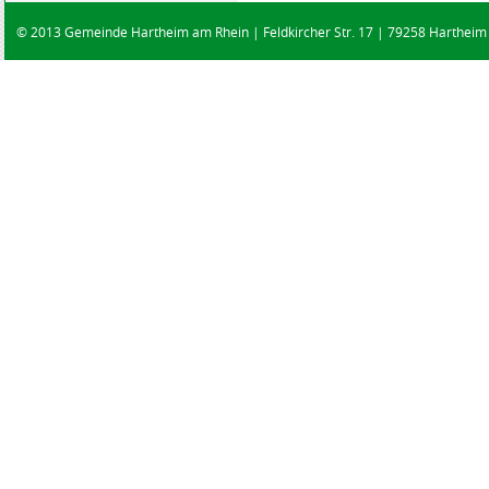
© 2013 Gemeinde Hartheim am Rhein | Feldkircher Str. 17 | 79258 Hartheim |