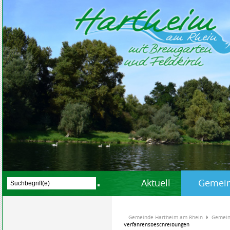
Aktuell
Gemein
Gemeinde Hartheim am Rhein
Gemein
Verfahrensbeschreibungen