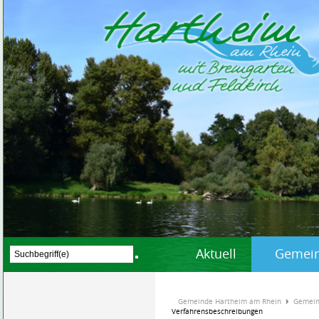
Aktuell
Gemein
Gemeinde Hartheim am Rhein
Gemein
Verfahrensbeschreibungen