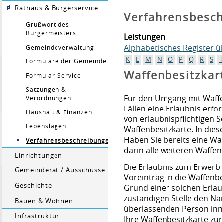
Rathaus & Bürgerservice
Verfahrensbesc
Grußwort des
Bürgermeisters
Leistungen
Alphabetisches Register 
Gemeindeverwaltung
K
L
M
N
O
P
Q
R
S
Formulare der Gemeinde
Waffenbesitzkar
Formular-Service
Satzungen &
Für den Umgang mit Waffe
Verordnungen
Fällen eine Erlaubnis erfo
Haushalt & Finanzen
von erlaubnispflichtigen 
Lebenslagen
Waffenbesitzkarte. In dies
Haben Sie bereits eine Wa
Verfahrensbeschreibungen
darin alle weiteren Waffen
Einrichtungen
Die Erlaubnis zum Erwerb 
Gemeinderat / Ausschüsse
Voreintrag in die Waffenbe
Geschichte
Grund einer solchen Erla
zuständigen Stelle den Na
Bauen & Wohnen
überlassenden Person in
Infrastruktur
Ihre Waffenbesitzkarte zu