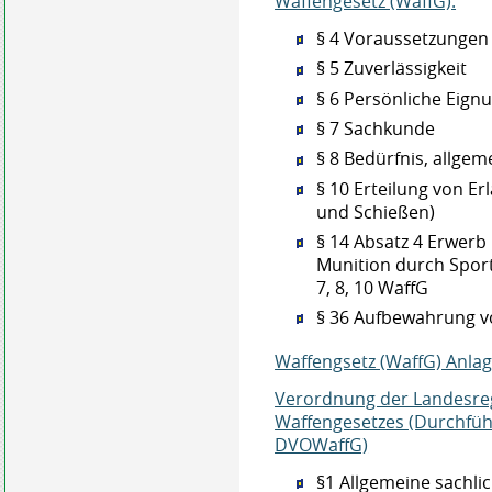
Waffengesetz (WaffG):
§ 4 Voraussetzungen 
§ 5 Zuverlässigkeit
§ 6 Persönliche Eign
§ 7 Sachkunde
§ 8 Bedürfnis, allge
§ 10 Erteilung von E
und Schießen)
§ 14 Absatz 4 E
rwerb 
Munition durch Spor
7, 8, 10 WaffG
§ 36 Aufbewahrung v
Waffengsetz (WaffG) Anlage
Verordnung der Landesre
Waffengesetzes (Durchfü
DVOWaffG)
§1 Allgemeine sachli