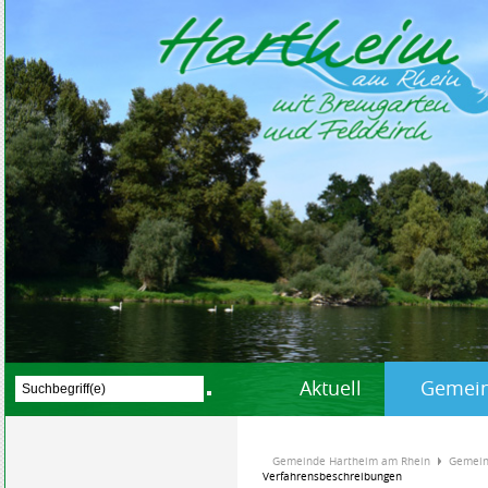
Aktuell
Gemein
Gemeinde Hartheim am Rhein
Gemein
Verfahrensbeschreibungen