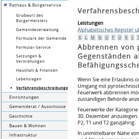
Rathaus & Bürgerservice
Verfahrensbesc
Grußwort des
Bürgermeisters
Leistungen
Alphabetisches Register 
Gemeindeverwaltung
K
L
M
N
O
P
Q
R
S
Formulare der Gemeinde
Abbrennen von 
Formular-Service
Gegenständen al
Satzungen &
Verordnungen
Befähigungssch
Haushalt & Finanzen
Wenn Sie eine Erlaubnis 
Lebenslagen
Umgang mit pyrotechnisc
Verfahrensbeschreibungen
Feuerwerk abbrennen möc
Einrichtungen
zuständigen Behörde anze
Gemeinderat / Ausschüsse
Feuerwerke der Kategorie 
30. Dezember anzuzeigen. 
Geschichte
P2, T1 und T2 ganzjährig.
Bauen & Wohnen
In unmittelbarer Nähe von
Infrastruktur