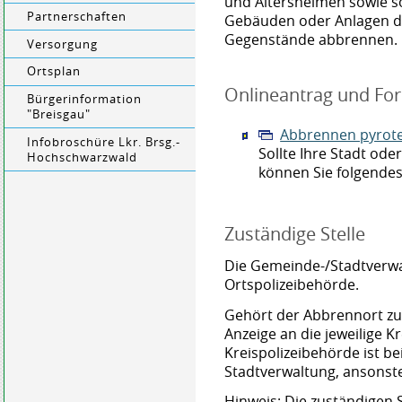
und Altersheimen sowie s
Partnerschaften
Gebäuden oder Anlagen dü
Gegenstände abbrennen.
Versorgung
Ortsplan
Onlineantrag und Fo
Bürgerinformation
"Breisgau"
Abbrennen pyrote
Infobroschüre Lkr. Brsg.-
Sollte Ihre Stadt od
Hochschwarzwald
können Sie folgende
Zuständige Stelle
Die Gemeinde-/Stadtverwa
Ortspolizeibehörde.
Gehört der Abbrennort zu
Anzeige an die jeweilige K
Kreispolizeibehörde ist b
Stadtverwaltung, ansonst
Hinweis: Die zuständigen S