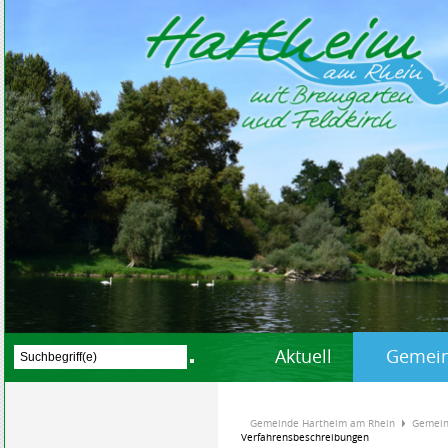
Aktuell
Gemein
Gemeinde Hartheim am Rhein
Gemein
Verfahrensbeschreibungen