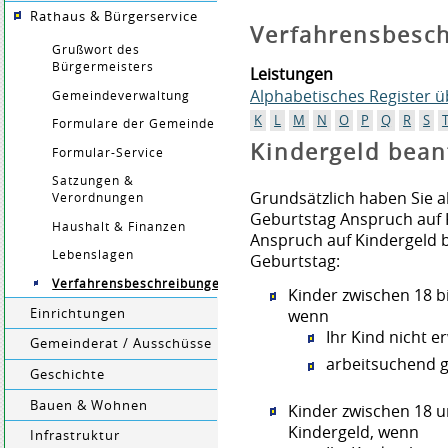
Rathaus & Bürgerservice
Verfahrensbesc
Grußwort des
Bürgermeisters
Leistungen
Alphabetisches Register 
Gemeindeverwaltung
K
L
M
N
O
P
Q
R
S
Formulare der Gemeinde
Kindergeld bean
Formular-Service
Satzungen &
Grundsätzlich haben Sie a
Verordnungen
Geburtstag Anspruch auf 
Haushalt & Finanzen
Anspruch auf Kindergeld 
Lebenslagen
Geburtstag:
Verfahrensbeschreibungen
Kinder zwischen 18 b
Einrichtungen
wenn
Ihr Kind nicht e
Gemeinderat / Ausschüsse
arbeitsuchend g
Geschichte
Bauen & Wohnen
Kinder zwischen 18 
Kindergeld, wenn
Infrastruktur