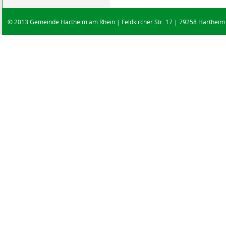
© 2013 Gemeinde Hartheim am Rhein | Feldkircher Str. 17 | 79258 Hartheim |