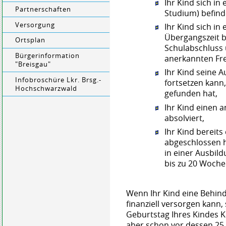
Ihr Kind sich in
Partnerschaften
Studium) befind
Versorgung
Ihr Kind sich i
Übergangszeit b
Ortsplan
Schulabschluss
Bürgerinformation
anerkannten Frei
"Breisgau"
Ihr Kind seine 
Infobroschüre Lkr. Brsg.-
fortsetzen kann,
Hochschwarzwald
gefunden hat,
Ihr Kind einen a
absolviert,
Ihr Kind bereits
abgeschlossen h
in einer Ausbil
bis zu 20 Woche
Wenn Ihr Kind eine Behind
finanziell versorgen kann
Geburtstag Ihres Kindes 
aber schon vor dessen 25