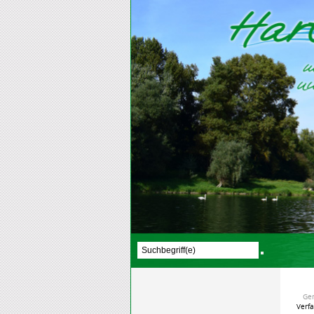
Ge
Verf