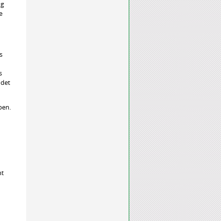
ng
e
s
s
ndet
ben.
ht