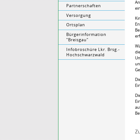
An
Partnerschaften
ei
Versorgung
Ki
En
Ortsplan
Be
Bürgerinformation
er
"Breisgau"
Wä
Infobroschüre Lkr. Brsg.-
di
Hochschwarzwald
Un
un
Ge
Di
Ei
Di
Ei
au
Be
Zu