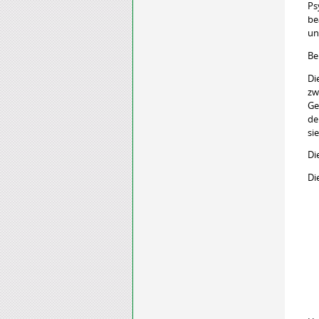
Ps
be
un
Be
Di
zw
Ge
de
si
Di
Di