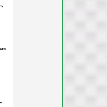
ung
 zum
he