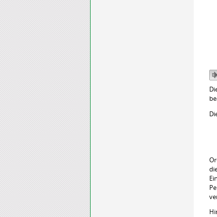
Di
be
Di
Or
di
Ei
Pe
ve
Hi