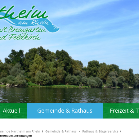
Aktuell
Gemeinde & Rathaus
Freizeit &
meinde Hartheim am Rhein
Gemeinde & Rathaus
Rathaus & Bürgerservice
ahrensbeschreibungen