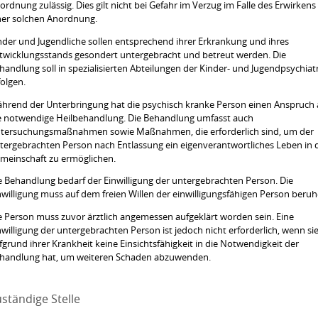
ordnung zulässig. Dies gilt nicht bei Gefahr im Verzug im Falle des Erwirkens
ner solchen Anordnung.
nder und Jugendliche sollen entsprechend ihrer Erkrankung und ihres
twicklungsstands gesondert untergebracht und betreut werden. Die
handlung soll in spezialisierten Abteilungen der Kinder- und Jugendpsychiat
folgen.
hrend der Unterbringung hat die psychisch kranke Person einen Anspruch 
e notwendige Heilbehandlung.
Die Behandlung umfasst auch
tersuchungsmaßnahmen sowie Maßnahmen, die erforderlich sind, um der
tergebrachten Person nach Entlassung ein eigenverantwortliches Leben in 
meinschaft zu ermöglichen.
e Behandlung bedarf der Einwilligung der untergebrachten Person. Die
nwilligung muss auf dem freien Willen der einwilligungsfähigen Person beruh
e Person muss zuvor ärztlich angemessen aufgeklärt worden sein. Eine
nwilligung der untergebrachten Person ist jedoch nicht erforderlich, wenn si
fgrund ihrer Krankheit keine Einsichtsfähigkeit in die Notwendigkeit der
handlung hat, um weiteren Schaden abzuwenden.
ständige Stelle