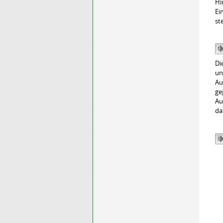
Hi
Ei
ste
Di
un
Au
ge
Au
da