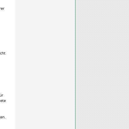
rer
icht
ür
nete
gen.