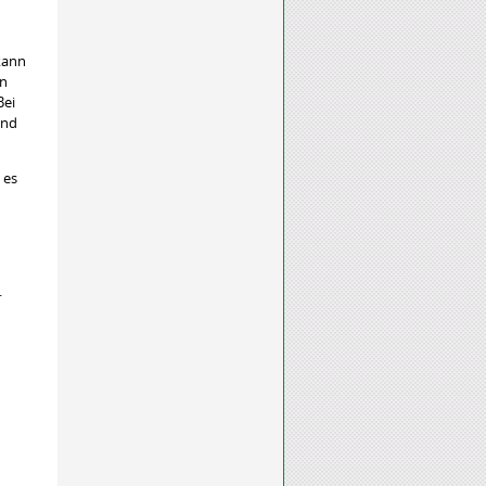
kann
in
Bei
und
 es
.