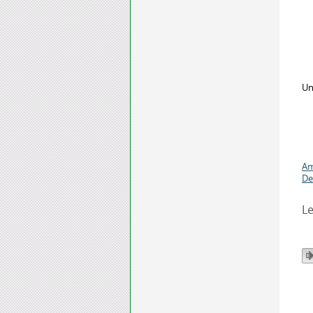
Un
Am
De
Le