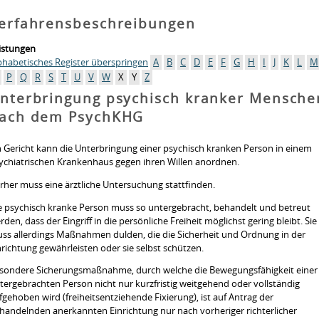
erfahrensbeschreibungen
istungen
phabetisches Register überspringen
A
B
C
D
E
F
G
H
I
J
K
L
M
P
Q
R
S
T
U
V
W
X
Y
Z
nterbringung psychisch kranker Mensche
ach dem PsychKHG
n Gericht kann die Unterbringung einer psychisch kranken Person in einem
ychiatrischen Krankenhaus gegen ihren Willen anordnen.
rher muss eine ärztliche Untersuchung stattfinden.
e psychisch kranke Person muss so untergebracht, behandelt und betreut
rden, dass der Eingriff in die persönliche Freiheit möglichst gering bleibt. Sie
ss allerdings Maßnahmen dulden, die die Sicherheit und Ordnung in der
nrichtung gewährleisten oder sie selbst schützen.
sondere Sicherungsmaßnahme
, durch welche die Bewegungsfähigkeit einer
tergebrachten Person nicht nur kurzfristig weitgehend oder vollständig
fgehoben wird (freiheitsentziehende Fixierung), ist auf Antrag der
handelnden anerkannten Einrichtung nur nach vorheriger richterlicher