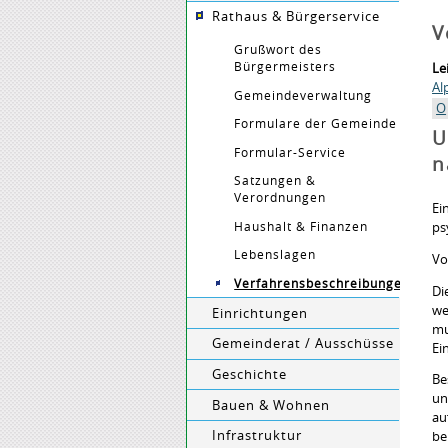
Rathaus & Bürgerservice
V
Grußwort des
Bürgermeisters
Le
Al
Gemeindeverwaltung
O
Formulare der Gemeinde
U
Formular-Service
n
Satzungen &
Verordnungen
Ei
Haushalt & Finanzen
ps
Lebenslagen
Vo
Verfahrensbeschreibungen
Di
we
Einrichtungen
mu
Gemeinderat / Ausschüsse
Ei
Geschichte
Be
un
Bauen & Wohnen
au
Infrastruktur
be