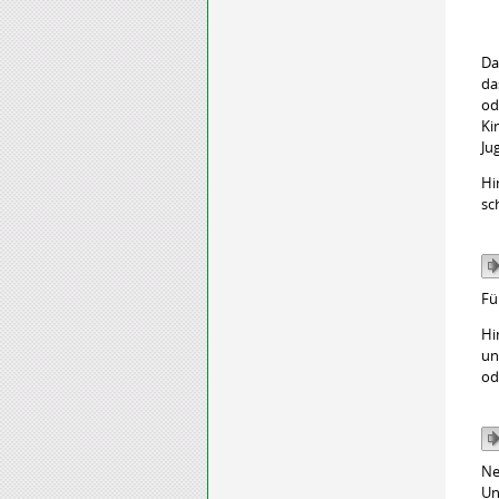
Da
da
od
Ki
Ju
Hi
sc
Fü
Hi
un
od
Ne
Un