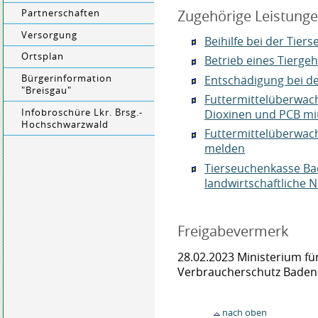
Zugehörige Leistung
Partnerschaften
Versorgung
Beihilfe bei der Tie
Ortsplan
Betrieb eines Tierge
Entschädigung bei d
Bürgerinformation
"Breisgau"
Futtermittelüberwach
Infobroschüre Lkr. Brsg.-
Dioxinen und PCB mit
Hochschwarzwald
Futtermittelüberwach
melden
Tierseuchenkasse B
landwirtschaftliche 
Freigabevermerk
28.02.2023 Ministerium f
Verbraucherschutz Bade
nach oben