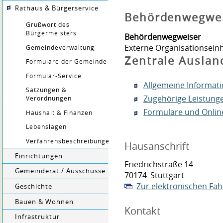
Rathaus & Bürgerservice
Behördenwegwe
Grußwort des
Bürgermeisters
Behördenwegweiser
Externe Organisationseinh
Gemeindeverwaltung
Zentrale Auslan
Formulare der Gemeinde
Formular-Service
Allgemeine Informat
Satzungen &
Zugehörige Leistung
Verordnungen
Formulare und Onlin
Haushalt & Finanzen
Lebenslagen
Verfahrensbeschreibungen
Hausanschrift
Einrichtungen
Friedrichstraße 14
Gemeinderat / Ausschüsse
70174
Stuttgart
Zur elektronischen Fa
Geschichte
Bauen & Wohnen
Kontakt
Infrastruktur