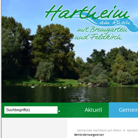
Aktuell
Gemein
Gemeinde Hartheim am Rhein
Gemein
Behördenwegweiser