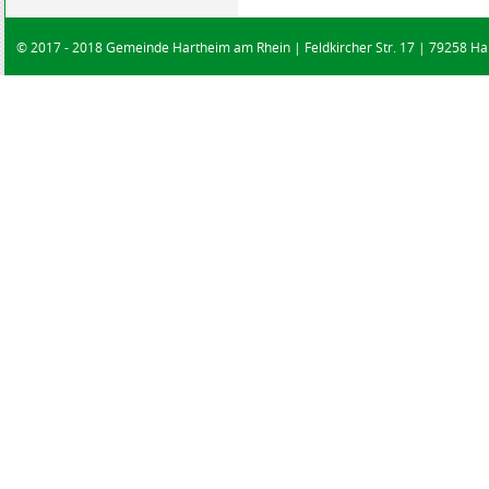
© 2017 - 2018 Gemeinde Hartheim am Rhein | Feldkircher Str. 17 | 79258 Har