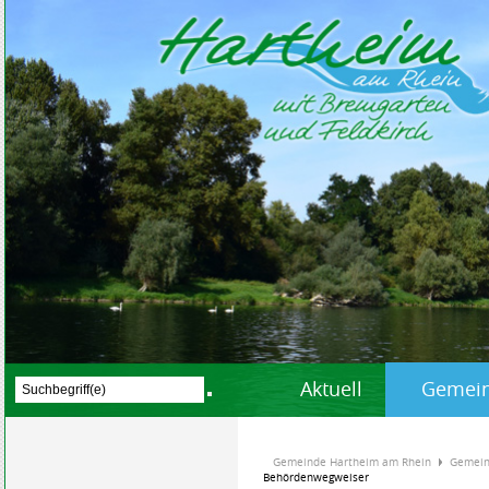
Aktuell
Gemein
Gemeinde Hartheim am Rhein
Gemein
Behördenwegweiser