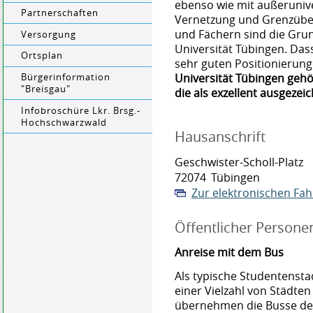
ebenso wie mit außeruniv
Partnerschaften
Vernetzung und Grenzüber
und Fächern sind die Grun
Versorgung
Universität Tübingen. Dass 
Ortsplan
sehr guten Positionierung
Universität Tübingen gehö
Bürgerinformation
"Breisgau"
die als exzellent ausgezei
Infobroschüre Lkr. Brsg.-
Hochschwarzwald
Hausanschrift
Geschwister-Scholl-Platz
72074
Tübingen
Zur elektronischen Fa
Öffentlicher Person
Anreise mit dem Bus
Als typische Studentensta
einer Vielzahl von Städte
übernehmen die Busse de