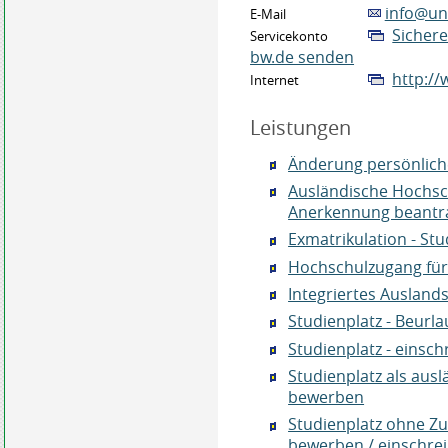
info@un
E-Mail
Sichere
Servicekonto
bw.de senden
http:/
Internet
Leistungen
Änderung persönlich
Ausländische Hochsc
Anerkennung beantr
Exmatrikulation - S
Hochschulzugang für 
Integriertes Auslan
Studienplatz - Beur
Studienplatz - einsch
Studienplatz als ausl
bewerben
Studienplatz ohne Z
bewerben / einschre