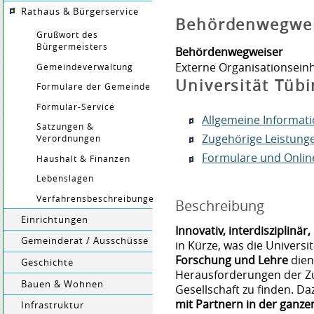
Rathaus & Bürgerservice
Behördenwegwe
Grußwort des
Bürgermeisters
Behördenwegweiser
Externe Organisationseinh
Gemeindeverwaltung
Universität Tüb
Formulare der Gemeinde
Formular-Service
Allgemeine Informat
Satzungen &
Zugehörige Leistung
Verordnungen
Formulare und Onlin
Haushalt & Finanzen
Lebenslagen
Verfahrensbeschreibungen
Beschreibung
Einrichtungen
Innovativ, interdisziplinär,
Gemeinderat / Ausschüsse
in Kürze, was die Universi
Forschung und Lehre
dien
Geschichte
Herausforderungen der Zuk
Bauen & Wohnen
Gesellschaft zu finden. Da
mit Partnern in der ganze
Infrastruktur