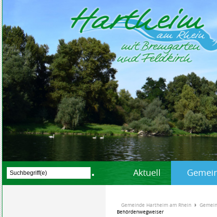
Aktuell
Gemein
Gemeinde Hartheim am Rhein
Gemein
Behördenwegweiser