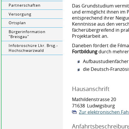
Das Grundstudium vermitt
Partnerschaften
und ermöglicht ihnen im 
Versorgung
entsprechend ihrer Neigu
Ortsplan
Kenntnisse aus den versc
fächerübergreifend in pr
Bürgerinformation
Projektarbeit an.
"Breisgau"
Daneben fördert die Film
Infobroschüre Lkr. Brsg.-
Hochschwarzwald
Fortbildung
durch mehrer
Aufbaustudienfächer
die Deutsch-Französ
Hausanschrift
Mathildenstrasse 20
71638
Ludwigsburg
Zur elektronischen Fa
Anfahrtsbeschreibun