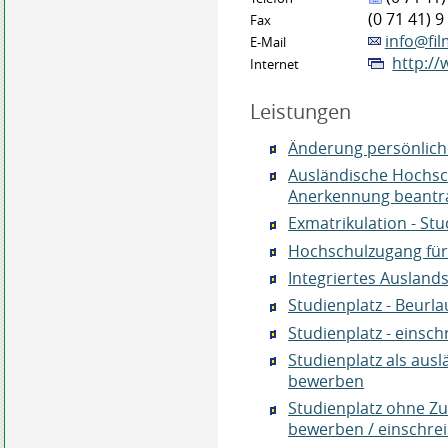
(0
71
41) 9
Fax
info@fi
E-Mail
http:/
Internet
Leistungen
Änderung persönlich
Ausländische Hochsc
Anerkennung beantr
Exmatrikulation - S
Hochschulzugang für 
Integriertes Auslan
Studienplatz - Beur
Studienplatz - einsch
Studienplatz als ausl
bewerben
Studienplatz ohne Z
bewerben / einschre