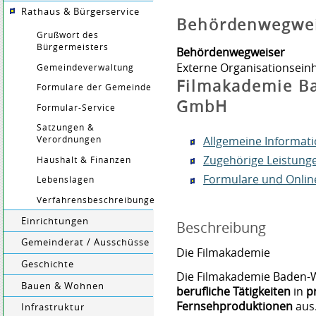
Rathaus & Bürgerservice
Behördenwegwe
Grußwort des
Bürgermeisters
Behördenwegweiser
Externe Organisationseinh
Gemeindeverwaltung
Filmakademie B
Formulare der Gemeinde
GmbH
Formular-Service
Satzungen &
Allgemeine Informat
Verordnungen
Zugehörige Leistung
Haushalt & Finanzen
Formulare und Onlin
Lebenslagen
Verfahrensbeschreibungen
Einrichtungen
Beschreibung
Gemeinderat / Ausschüsse
Die Filmakademie
Geschichte
Die Filmakademie Baden-W
Bauen & Wohnen
berufliche Tätigkeiten
in
p
Fernsehproduktionen
aus
Infrastruktur