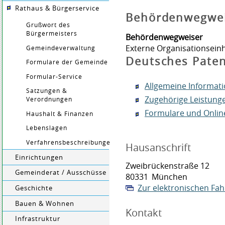
Rathaus & Bürgerservice
Behördenwegwe
Grußwort des
Bürgermeisters
Behördenwegweiser
Externe Organisationseinh
Gemeindeverwaltung
Deutsches Pate
Formulare der Gemeinde
Formular-Service
Allgemeine Informat
Satzungen &
Zugehörige Leistung
Verordnungen
Formulare und Onlin
Haushalt & Finanzen
Lebenslagen
Verfahrensbeschreibungen
Hausanschrift
Einrichtungen
Zweibrückenstraße 12
Gemeinderat / Ausschüsse
80331
München
Zur elektronischen Fa
Geschichte
Bauen & Wohnen
Kontakt
Infrastruktur