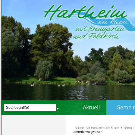
Aktuell
Gemein
Gemeinde Hartheim am Rhein
Gemein
Behördenwegweiser