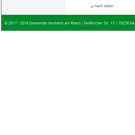
nach oben
© 2017 - 2018 Gemeinde Hartheim am Rhein | Feldkircher Str. 17 | 79258 Har