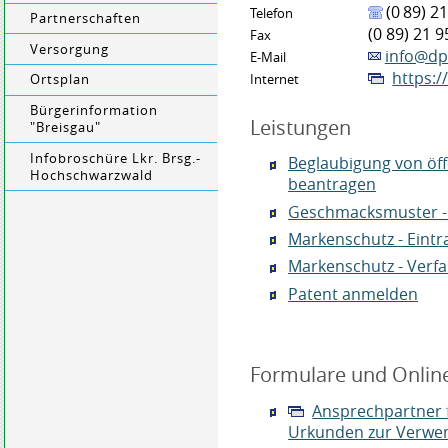
(0
89) 21
Telefon
Partnerschaften
(0
89) 21
9
Fax
Versorgung
info@d
E-Mail
https:
Ortsplan
Internet
Bürgerinformation
Leistungen
"Breisgau"
Infobroschüre Lkr. Brsg.-
Beglaubigung von öff
Hochschwarzwald
beantragen
Geschmacksmuster -
Markenschutz - Eint
Markenschutz - Verf
Patent anmelden
Formulare und Onlin
Ansprechpartner f
Urkunden zur Verwe