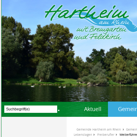
Aktuell
Gemein
Gemeinde Hartheim am Rhein
Gemein
Lebenslagen
Freiberufler
Weiterführe