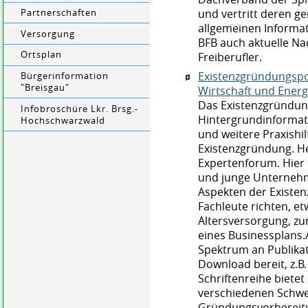
und vertritt deren 
Partnerschaften
allgemeinen Informat
Versorgung
BFB auch aktuelle Na
Ortsplan
Freiberufler.
Existenzgründungspo
Bürgerinformation
"Breisgau"
Wirtschaft und Energ
Das Existenzgründun
Infobroschüre Lkr. Brsg.-
Hintergrundinformat
Hochschwarzwald
und weitere Praxish
Existenzgründung. He
Expertenforum. Hie
und junge Unterneh
Aspekten der Existen
Fachleute richten, e
Altersversorgung, zu
eines Businessplans.
Spektrum an Publika
Download bereit, z.B
Schriftenreihe bietet
verschiedenen Schw
Gründungsvorbereit