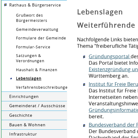
Rathaus & Bürgerservice
Lebenslagen
Grußwort des
Bürgermeisters
Weiterführende 
Gemeindeverwaltung
Formulare der Gemeinde
Nachfolgende Links biete
Thema "freiberufliche Tätig
Formular-Service
Gründungsportal
de
Satzungen &
Verordnungen
Das Portal bietet I
Existenzgründung u
Haushalt & Finanzen
Württemberg an.
Lebenslagen
Institut für Freie Be
Verfahrensbeschreibungen
Das Institut für Frei
Internetseiten nebe
Einrichtungen
Veranstaltungshinwe
Gemeinderat / Ausschüsse
Gründungsinformatio
Geschichte
bereit.
Bundesverband der F
Bauen & Wohnen
Der Bundesverband de
Infrastruktur
Dachverband der Spit