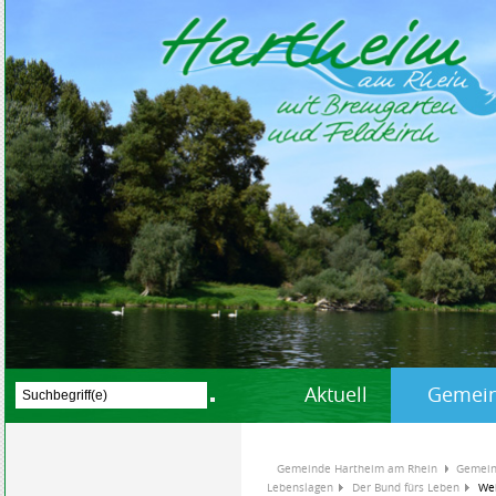
Aktuell
Gemein
Gemeinde Hartheim am Rhein
Gemein
Lebenslagen
Der Bund fürs Leben
Wei