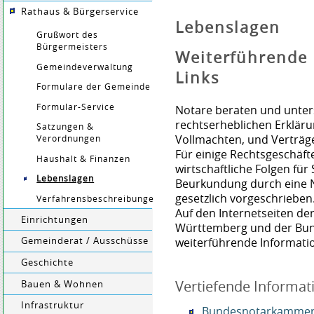
Rathaus & Bürgerservice
Lebenslagen
Grußwort des
Bürgermeisters
Weiterführende
Gemeindeverwaltung
Links
Formulare der Gemeinde
Formular-Service
Notare beraten und unters
rechtserheblichen Erklär
Satzungen &
Vollmachten, und Verträge
Verordnungen
Für einige Rechtsgeschäft
Haushalt & Finanzen
wirtschaftliche Folgen für
Lebenslagen
Beurkundung durch eine N
gesetzlich vorgeschrieben
Verfahrensbeschreibungen
Auf den Internetseiten d
Einrichtungen
Württemberg und der Bun
weiterführende Informati
Gemeinderat / Ausschüsse
Geschichte
Vertiefende Informat
Bauen & Wohnen
Infrastruktur
Bundesnotarkamme