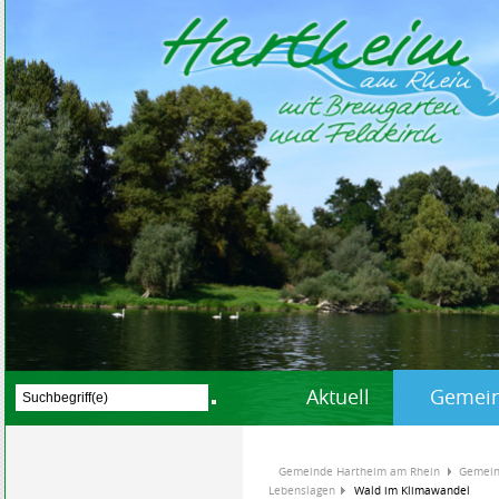
Aktuell
Gemein
Gemeinde Hartheim am Rhein
Gemein
Lebenslagen
Wald im Klimawandel