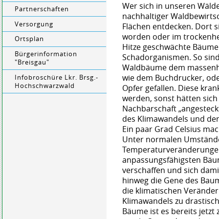
Wer sich in unseren Wälde
Partnerschaften
nachhaltiger Waldbewirts
Versorgung
Flächen entdecken. Dort 
worden oder im trockenh
Ortsplan
Hitze geschwächte Bäume si
Bürgerinformation
Schadorganismen. So sind
"Breisgau"
Waldbäume dem massenhaf
wie dem Buchdrucker, od
Infobroschüre Lkr. Brsg.-
Hochschwarzwald
Opfer gefallen. Diese kra
werden, sonst hätten sic
Nachbarschaft „angesteckt
des Klimawandels und der
Ein paar Grad Celsius mac
Unter normalen Umstände
Temperaturveränderungen 
anpassungsfähigsten Bäum
verschaffen und sich da
hinweg die Gene des Baum
die klimatischen Veränd
Klimawandels zu drastisch
Bäume ist es bereits jetzt