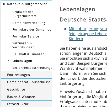
Rathaus & Bürgerservice
Lebenslagen
Grußwort des
Bürgermeisters
Deutsche Staats
Gemeindeverwaltung
Miteinbürgerung von
Formulare der Gemeinde
(eingetragene Leben
Formular-Service
Kindern
Satzungen &
Verordnungen
Sie haben eine ausländisc
schon länger in Deutschl
Haushalt & Finanzen
Sie möchten sich aktiv in 
Lebenslagen
und zum Beispiel Bürgerre
Wahlrecht wahrnehmen?
Verfahrensbeschreibungen
Dann informieren Sie sich
Einrichtungen
den Erwerb der deutschen
Gemeinderat / Ausschüsse
Einbürgerung.
Geschichte
Hinweis: Zusätzlich haben
Einbürgerung die Möglichk
Bauen & Wohnen
Erfolgsaussichten auf Ei
Infrastruktur
dazu nur einige Fragen be