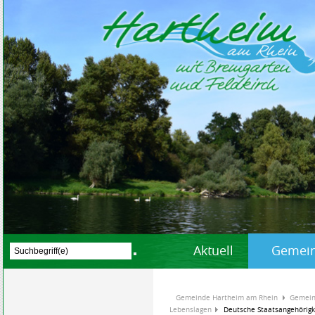
Aktuell
Gemein
Gemeinde Hartheim am Rhein
Gemein
Lebenslagen
Deutsche Staatsangehörigk