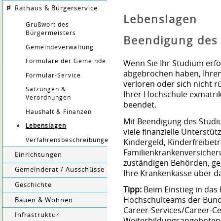
Rathaus & Bürgerservice
Lebenslagen
Grußwort des
Bürgermeisters
Beendigung des
Gemeindeverwaltung
Formulare der Gemeinde
Wenn Sie Ihr Studium erfo
abgebrochen haben, Ihre
Formular-Service
verloren oder sich nicht 
Satzungen &
Ihrer Hochschule exmatrikul
Verordnungen
beendet.
Haushalt & Finanzen
Mit Beendigung des Studi
Lebenslagen
viele finanzielle Unterstü
Verfahrensbeschreibungen
Kindergeld, Kinderfreibet
Familienkrankenversicher
Einrichtungen
zuständigen Behörden, ge
Gemeinderat / Ausschüsse
Ihre Krankenkasse über d
Geschichte
Tipp:
Beim Einstieg in das
Hochschulteams der Bunde
Bauen & Wohnen
Career-Services/Career-Ce
Infrastruktur
Weiterbildungsangeboten,