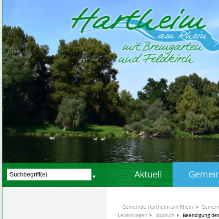
Aktuell
Gemein
Gemeinde Hartheim am Rhein
Gemein
Lebenslagen
Studium
Beendigung de