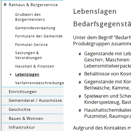
Rathaus & Bürgerservice
Lebenslagen
Grußwort des
Bürgermeisters
Bedarfsgegenst
Gemeindeverwaltung
Formulare der Gemeinde
Unter dem Begriff "Bedarf
Produktgruppen zusamme
Formular-Service
Gegenstände mit Leb
Satzungen &
Verordnungen
Geschirr, Maschinen 
Lebensmittelverpack
Haushalt & Finanzen
Behältnisse von Kos
Lebenslagen
Gegenstände mit Körp
Verfahrensbeschreibungen
Bettwäsche, Kämme,
Einrichtungen
Spielwaren und Scherz
Gemeinderat / Ausschüsse
Kinderspielzeug, Bast
Haushaltschemikalien
Geschichte
Putzmittel, Raumspr
Bauen & Wohnen
Aufgrund des Kontaktes m
Infrastruktur