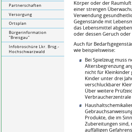
Körper oder der Raumluft
Partnerschaften
einer strengen Überwachu
Versorgung
Verwendung gesundheitlic
Gegenstände mit Lebensmit
Ortsplan
das Lebensmittel abgeben
Bürgerinformation
oder dessen Geruch oder
"Breisgau"
Auch für Bedarfsgegenstä
Infobroschüre Lkr. Brsg.-
wie beispielsweise:
Hochschwarzwald
Bei Spielzeug muss n
Altersbegrenzung an
nicht für Kleinkinder 
Kinder unter drei Ja
verschluckbarer Kleint
Über weitere Prüfzei
Verbraucherzentral
Haushaltschemikalien
Gebrauchsanweisung 
Produkte, die im Sin
Zubereitungen sind, 
auffälligen Gefahre