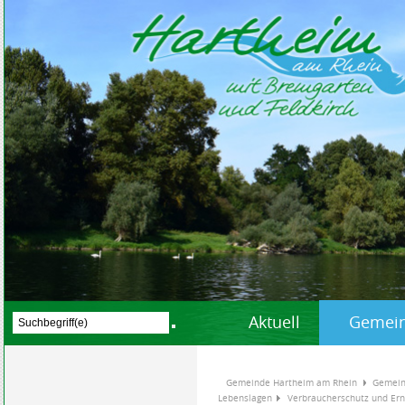
Aktuell
Gemein
Gemeinde Hartheim am Rhein
Gemein
Lebenslagen
Verbraucherschutz und Er