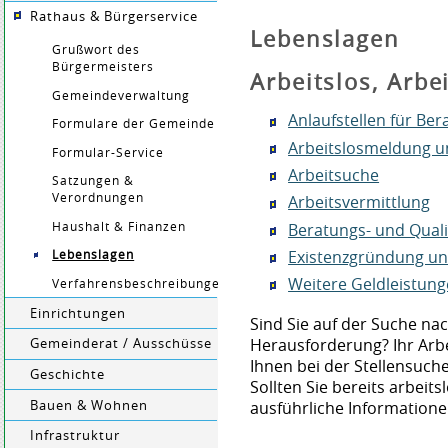
Rathaus & Bürgerservice
Lebenslagen
Grußwort des
Bürgermeisters
Arbeitslos, Arbe
Gemeindeverwaltung
Anlaufstellen für Ber
Formulare der Gemeinde
Arbeitslosmeldung u
Formular-Service
Arbeitsuche
Satzungen &
Verordnungen
Arbeitsvermittlung
Beratungs- und Qual
Haushalt & Finanzen
Existenzgründung und
Lebenslagen
Weitere Geldleistun
Verfahrensbeschreibungen
Einrichtungen
Sind Sie auf der Suche na
Herausforderung? Ihr Arbei
Gemeinderat / Ausschüsse
Ihnen bei der Stellensuc
Geschichte
Sollten Sie bereits arbeitsl
Bauen & Wohnen
ausführliche Informatione
Infrastruktur