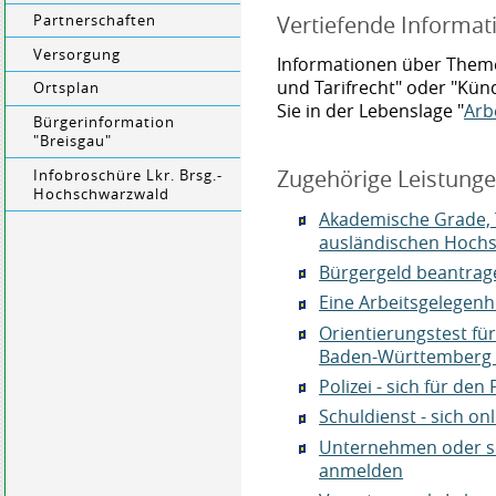
Vertiefende Informat
Partnerschaften
Versorgung
Informationen über Themen
und Tarifrecht" oder "Kü
Ortsplan
Sie in der Lebenslage "
Arb
Bürgerinformation
"Breisgau"
Zugehörige Leistung
Infobroschüre Lkr. Brsg.-
Hochschwarzwald
Akademische Grade, 
ausländischen Hochs
Bürgergeld beantrag
Eine Arbeitsgelegen
Orientierungstest fü
Baden-Württemberg 
Polizei - sich für de
Schuldienst - sich o
Unternehmen oder sel
anmelden